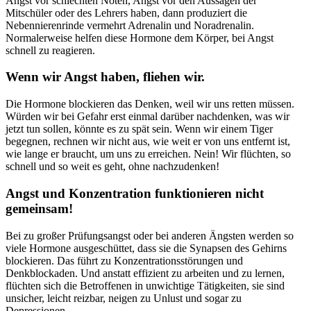
Angst vor schlechten Noten, Angst vor den Aussagen der
Mitschüler oder des Lehrers haben, dann produziert die
Nebennierenrinde vermehrt Adrenalin und Noradrenalin.
Normalerweise helfen diese Hormone dem Körper, bei Angst
schnell zu reagieren.
Wenn wir Angst haben, fliehen wir.
Die Hormone blockieren das Denken, weil wir uns retten müssen.
Würden wir bei Gefahr erst einmal darüber nachdenken, was wir
jetzt tun sollen, könnte es zu spät sein. Wenn wir einem Tiger
begegnen, rechnen wir nicht aus, wie weit er von uns entfernt ist,
wie lange er braucht, um uns zu erreichen. Nein! Wir flüchten, so
schnell und so weit es geht, ohne nachzudenken!
Angst und Konzentration funktionieren nicht
gemeinsam!
Bei zu großer Prüfungsangst oder bei anderen Ängsten werden so
viele Hormone ausgeschüttet, dass sie die Synapsen des Gehirns
blockieren. Das führt zu Konzentrationsstörungen und
Denkblockaden. Und anstatt effizient zu arbeiten und zu lernen,
flüchten sich die Betroffenen in unwichtige Tätigkeiten, sie sind
unsicher, leicht reizbar, neigen zu Unlust und sogar zu
Depressionen.