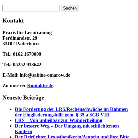
Suchen
nach:
Kontakt
Praxis für Lerntraining
Ferdinandstr. 29
33102 Paderborn
Tel.: 0162 1670009
Tel.: 05252 933642
E-Mail:
info@sabine-omarow.de
Zu unserer
Kontaktseite
.
Neueste Beiträge
Die Förderung der LRS/Rechenschwäche im Rahmen
der Eingliederungshilfe gem. § 35 a SGB VIII
LRS – Von unheilbar zur Wunderheilung
Der bessere Weg – Der Umgang mit schüchternen
Kindern
Der Brief einer Legasthenikerin/Autorin und ihre Bitte