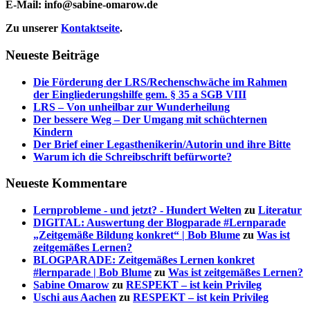
E-Mail:
info@sabine-omarow.de
Zu unserer
Kontaktseite
.
Neueste Beiträge
Die Förderung der LRS/Rechenschwäche im Rahmen
der Eingliederungshilfe gem. § 35 a SGB VIII
LRS – Von unheilbar zur Wunderheilung
Der bessere Weg – Der Umgang mit schüchternen
Kindern
Der Brief einer Legasthenikerin/Autorin und ihre Bitte
Warum ich die Schreibschrift befürworte?
Neueste Kommentare
Lernprobleme - und jetzt? - Hundert Welten
zu
Literatur
DIGITAL: Auswertung der Blogparade #Lernparade
„Zeitgemäße Bildung konkret“ | Bob Blume
zu
Was ist
zeitgemäßes Lernen?
BLOGPARADE: Zeitgemäßes Lernen konkret
#lernparade | Bob Blume
zu
Was ist zeitgemäßes Lernen?
Sabine Omarow
zu
RESPEKT – ist kein Privileg
Uschi aus Aachen
zu
RESPEKT – ist kein Privileg