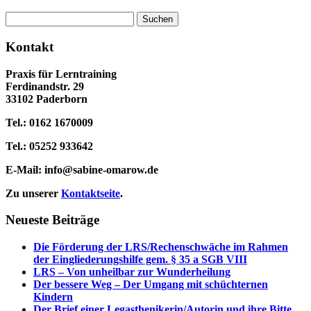
Suchen
nach:
Kontakt
Praxis für Lerntraining
Ferdinandstr. 29
33102 Paderborn
Tel.: 0162 1670009
Tel.: 05252 933642
E-Mail:
info@sabine-omarow.de
Zu unserer
Kontaktseite
.
Neueste Beiträge
Die Förderung der LRS/Rechenschwäche im Rahmen
der Eingliederungshilfe gem. § 35 a SGB VIII
LRS – Von unheilbar zur Wunderheilung
Der bessere Weg – Der Umgang mit schüchternen
Kindern
Der Brief einer Legasthenikerin/Autorin und ihre Bitte